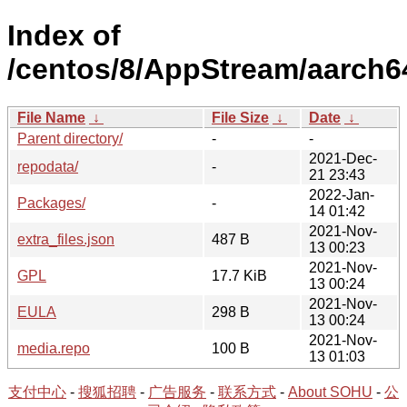
Index of
/centos/8/AppStream/aarch64
File Name
↓
File Size
↓
Date
↓
Parent directory/
-
-
2021-Dec-
repodata/
-
21 23:43
2022-Jan-
Packages/
-
14 01:42
2021-Nov-
extra_files.json
487 B
13 00:23
2021-Nov-
GPL
17.7 KiB
13 00:24
2021-Nov-
EULA
298 B
13 00:24
2021-Nov-
media.repo
100 B
13 01:03
支付中心
-
搜狐招聘
-
广告服务
-
联系方式
-
About SOHU
-
公