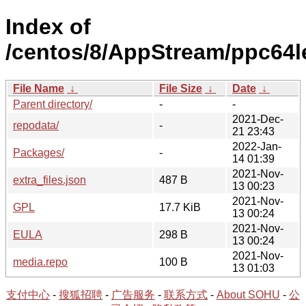
Index of
/centos/8/AppStream/ppc64le
File Name
↓
File Size
↓
Date
↓
Parent directory/
-
-
2021-Dec-
repodata/
-
21 23:43
2022-Jan-
Packages/
-
14 01:39
2021-Nov-
extra_files.json
487 B
13 00:23
2021-Nov-
GPL
17.7 KiB
13 00:24
2021-Nov-
EULA
298 B
13 00:24
2021-Nov-
media.repo
100 B
13 01:03
支付中心
-
搜狐招聘
-
广告服务
-
联系方式
-
About SOHU
-
公