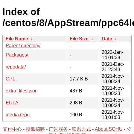
Index of
/centos/8/AppStream/ppc64le
File Name
↓
File Size
↓
Date
↓
Parent directory/
-
-
2022-Jan-
Packages/
-
14 01:39
2021-Dec-
repodata/
-
21 23:43
2021-Nov-
GPL
17.7 KiB
13 00:24
2021-Nov-
extra_files.json
487 B
13 00:23
2021-Nov-
EULA
298 B
13 00:24
2021-Nov-
media.repo
100 B
13 01:03
支付中心
-
搜狐招聘
-
广告服务
-
联系方式
-
About SOHU
-
公