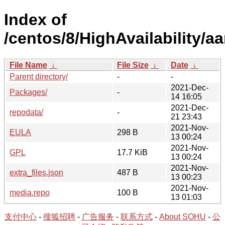
Index of
/centos/8/HighAvailability/aa
File Name
↓
File Size
↓
Date
↓
Parent directory/
-
-
2021-Dec-
Packages/
-
14 16:05
2021-Dec-
repodata/
-
21 23:43
2021-Nov-
EULA
298 B
13 00:24
2021-Nov-
GPL
17.7 KiB
13 00:24
2021-Nov-
extra_files.json
487 B
13 00:23
2021-Nov-
media.repo
100 B
13 01:03
支付中心
-
搜狐招聘
-
广告服务
-
联系方式
-
About SOHU
-
公