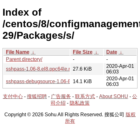
Index of
/centos/8/configmanagement
29/Packages/s/
File Name
↓
File Size
↓
Date
↓
Parent directory/
-
-
2020-Apr-01
sshpass-1.06-8.el8.ppc64le.rpm
27.6 KiB
06:03
2020-Apr-01
sshpass-debugsource-1.06-8.el8.ppc64le.rpm
14.1 KiB
06:03
支付中心
-
搜狐招聘
-
广告服务
-
联系方式
-
About SOHU
-
公
司介绍
-
隐私政策
Copyright © 2026 Sohu All Rights Reserved. 搜狐公司
版权
所有