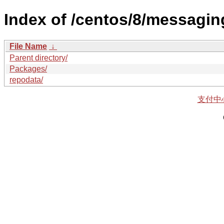
Index of /centos/8/messagin
File Name
↓
Parent directory/
Packages/
repodata/
支付中