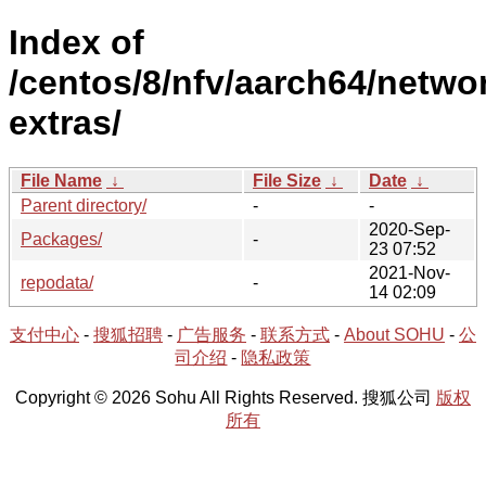
Index of
/centos/8/nfv/aarch64/netwo
extras/
File Name
↓
File Size
↓
Date
↓
Parent directory/
-
-
2020-Sep-
Packages/
-
23 07:52
2021-Nov-
repodata/
-
14 02:09
支付中心
-
搜狐招聘
-
广告服务
-
联系方式
-
About SOHU
-
公
司介绍
-
隐私政策
Copyright © 2026 Sohu All Rights Reserved. 搜狐公司
版权
所有