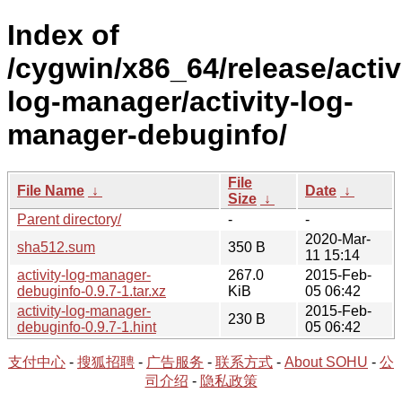
Index of
/cygwin/x86_64/release/activ
log-manager/activity-log-
manager-debuginfo/
File
File Name
↓
Date
↓
Size
↓
Parent directory/
-
-
2020-Mar-
sha512.sum
350 B
11 15:14
activity-log-manager-
267.0
2015-Feb-
debuginfo-0.9.7-1.tar.xz
KiB
05 06:42
activity-log-manager-
2015-Feb-
230 B
debuginfo-0.9.7-1.hint
05 06:42
支付中心
-
搜狐招聘
-
广告服务
-
联系方式
-
About SOHU
-
公
司介绍
-
隐私政策