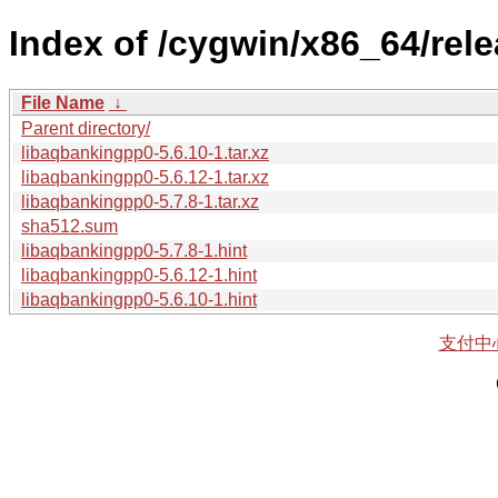
Index of /cygwin/x86_64/rel
File Name
↓
Parent directory/
libaqbankingpp0-5.6.10-1.tar.xz
libaqbankingpp0-5.6.12-1.tar.xz
libaqbankingpp0-5.7.8-1.tar.xz
sha512.sum
libaqbankingpp0-5.7.8-1.hint
libaqbankingpp0-5.6.12-1.hint
libaqbankingpp0-5.6.10-1.hint
支付中