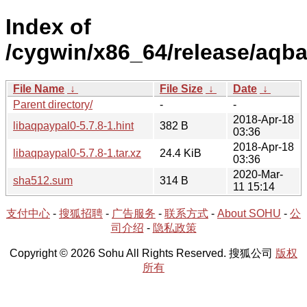
Index of
/cygwin/x86_64/release/aqba
File Name
↓
File Size
↓
Date
↓
Parent directory/
-
-
2018-Apr-18
libaqpaypal0-5.7.8-1.hint
382 B
03:36
2018-Apr-18
libaqpaypal0-5.7.8-1.tar.xz
24.4 KiB
03:36
2020-Mar-
sha512.sum
314 B
11 15:14
支付中心
-
搜狐招聘
-
广告服务
-
联系方式
-
About SOHU
-
公
司介绍
-
隐私政策
Copyright © 2026 Sohu All Rights Reserved. 搜狐公司
版权
所有