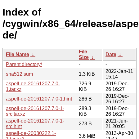
Index of
/cygwin/x86_64/release/aspel
de/
File
File Name
↓
Date
↓
Size
↓
Parent directory/
-
-
2022-Jan-11
sha512.sum
1.3 KiB
15:14
aspell-de-20161207.7.0-
726.9
2019-Dec-
1.tar.xz
KiB
26 16:27
2019-Dec-
aspell-de-20161207.7.0-1.hint
286 B
26 16:27
aspell-de-20161207.7.0-1-
289.3
2019-Dec-
src.tar.xz
KiB
26 16:27
aspell-de-20161207.7.0-1-
2021-Jun-
273 B
src.hint
21 20:05
aspell-de-20030222.1-
2013-Apr-30
3.6 MiB
1.tar.bz2
11:47