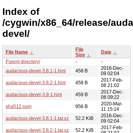
Index of
/cygwin/x86_64/release/aud
devel/
File
File Name
↓
Date
↓
Size
↓
Parent directory/
-
-
2016-Dec-
audacious-devel-3.8.1-1.hint
458 B
09 02:04
2017-Feb-
audacious-devel-3.8.2-1.hint
458 B
08 21:02
2017-Dec-
audacious-devel-3.9-1.hint
459 B
08 09:22
2020-Mar-
sha512.sum
956 B
11 15:14
2016-Dec-
audacious-devel-3.8.1-1.tar.xz
52.2 KiB
09 02:04
2017-Feb-
audacious-devel-3.8.2-1.tar.xz
52.2 KiB
08 21:02