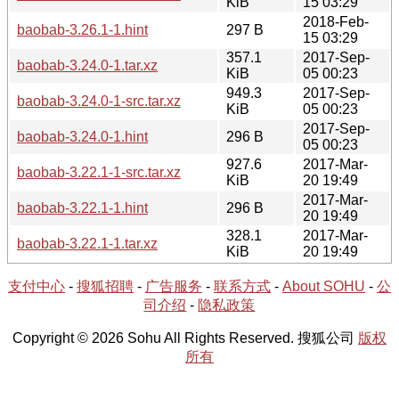
KiB
15 03:29
2018-Feb-
baobab-3.26.1-1.hint
297 B
15 03:29
357.1
2017-Sep-
baobab-3.24.0-1.tar.xz
KiB
05 00:23
949.3
2017-Sep-
baobab-3.24.0-1-src.tar.xz
KiB
05 00:23
2017-Sep-
baobab-3.24.0-1.hint
296 B
05 00:23
927.6
2017-Mar-
baobab-3.22.1-1-src.tar.xz
KiB
20 19:49
2017-Mar-
baobab-3.22.1-1.hint
296 B
20 19:49
328.1
2017-Mar-
baobab-3.22.1-1.tar.xz
KiB
20 19:49
支付中心
-
搜狐招聘
-
广告服务
-
联系方式
-
About SOHU
-
公
司介绍
-
隐私政策
Copyright © 2026 Sohu All Rights Reserved. 搜狐公司
版权
所有