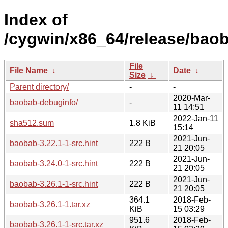
Index of
/cygwin/x86_64/release/bao
File
File Name
↓
Date
↓
Size
↓
Parent directory/
-
-
2020-Mar-
baobab-debuginfo/
-
11 14:51
2022-Jan-11
sha512.sum
1.8 KiB
15:14
2021-Jun-
baobab-3.22.1-1-src.hint
222 B
21 20:05
2021-Jun-
baobab-3.24.0-1-src.hint
222 B
21 20:05
2021-Jun-
baobab-3.26.1-1-src.hint
222 B
21 20:05
364.1
2018-Feb-
baobab-3.26.1-1.tar.xz
KiB
15 03:29
951.6
2018-Feb-
baobab-3.26.1-1-src.tar.xz