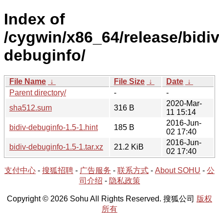
Index of
/cygwin/x86_64/release/bidiv
debuginfo/
File Name
↓
File Size
↓
Date
↓
Parent directory/
-
-
2020-Mar-
sha512.sum
316 B
11 15:14
2016-Jun-
bidiv-debuginfo-1.5-1.hint
185 B
02 17:40
2016-Jun-
bidiv-debuginfo-1.5-1.tar.xz
21.2 KiB
02 17:40
支付中心
-
搜狐招聘
-
广告服务
-
联系方式
-
About SOHU
-
公
司介绍
-
隐私政策
Copyright © 2026 Sohu All Rights Reserved. 搜狐公司
版权
所有