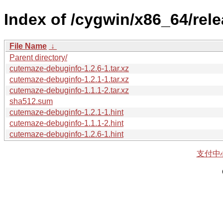
Index of /cygwin/x86_64/re
File Name
↓
Parent directory/
cutemaze-debuginfo-1.2.6-1.tar.xz
cutemaze-debuginfo-1.2.1-1.tar.xz
cutemaze-debuginfo-1.1.1-2.tar.xz
sha512.sum
cutemaze-debuginfo-1.2.1-1.hint
cutemaze-debuginfo-1.1.1-2.hint
cutemaze-debuginfo-1.2.6-1.hint
支付中