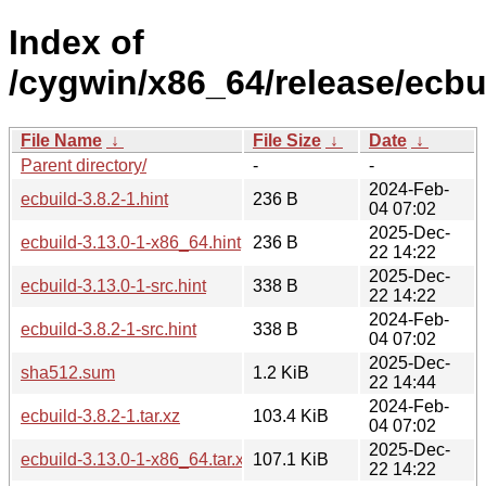
Index of
/cygwin/x86_64/release/ecbu
File Name
↓
File Size
↓
Date
↓
Parent directory/
-
-
2024-Feb-
ecbuild-3.8.2-1.hint
236 B
04 07:02
2025-Dec-
ecbuild-3.13.0-1-x86_64.hint
236 B
22 14:22
2025-Dec-
ecbuild-3.13.0-1-src.hint
338 B
22 14:22
2024-Feb-
ecbuild-3.8.2-1-src.hint
338 B
04 07:02
2025-Dec-
sha512.sum
1.2 KiB
22 14:44
2024-Feb-
ecbuild-3.8.2-1.tar.xz
103.4 KiB
04 07:02
2025-Dec-
ecbuild-3.13.0-1-x86_64.tar.xz
107.1 KiB
22 14:22