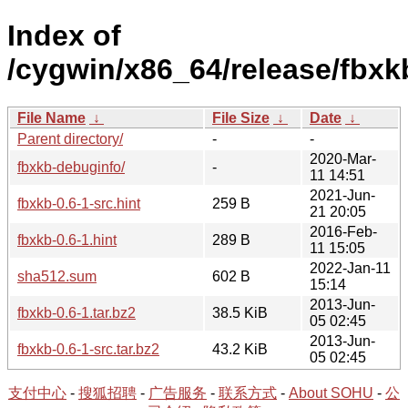
Index of
/cygwin/x86_64/release/fbxk
File Name
↓
File Size
↓
Date
↓
Parent directory/
-
-
2020-Mar-
fbxkb-debuginfo/
-
11 14:51
2021-Jun-
fbxkb-0.6-1-src.hint
259 B
21 20:05
2016-Feb-
fbxkb-0.6-1.hint
289 B
11 15:05
2022-Jan-11
sha512.sum
602 B
15:14
2013-Jun-
fbxkb-0.6-1.tar.bz2
38.5 KiB
05 02:45
2013-Jun-
fbxkb-0.6-1-src.tar.bz2
43.2 KiB
05 02:45
支付中心
-
搜狐招聘
-
广告服务
-
联系方式
-
About SOHU
-
公