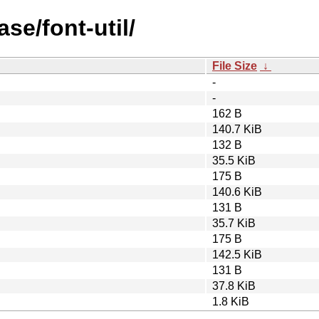
se/font-util/
File Size
↓
-
-
162 B
140.7 KiB
132 B
35.5 KiB
175 B
140.6 KiB
131 B
35.7 KiB
175 B
142.5 KiB
131 B
37.8 KiB
1.8 KiB