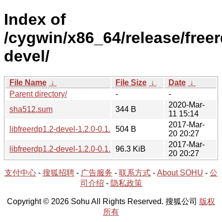
Index of
/cygwin/x86_64/release/freer
devel/
File Name
↓
File Size
↓
Date
↓
Parent directory/
-
-
2020-Mar-
sha512.sum
344 B
11 15:14
2017-Mar-
libfreerdp1.2-devel-1.2.0-0.1.beta1.hint
504 B
20 20:27
2017-Mar-
libfreerdp1.2-devel-1.2.0-0.1.beta1.tar.xz
96.3 KiB
20 20:27
支付中心
-
搜狐招聘
-
广告服务
-
联系方式
-
About SOHU
-
公
司介绍
-
隐私政策
Copyright © 2026 Sohu All Rights Reserved. 搜狐公司
版权
所有