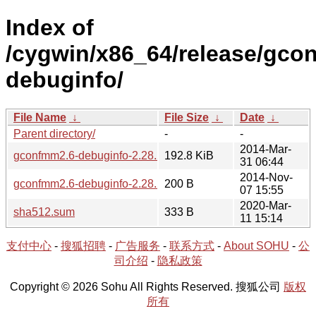
Index of
/cygwin/x86_64/release/gc
debuginfo/
File Name
↓
File Size
↓
Date
↓
Parent directory/
-
-
2014-Mar-
gconfmm2.6-debuginfo-2.28.2-2.tar.bz2
192.8 KiB
31 06:44
2014-Nov-
gconfmm2.6-debuginfo-2.28.2-2.hint
200 B
07 15:55
2020-Mar-
sha512.sum
333 B
11 15:14
支付中心
-
搜狐招聘
-
广告服务
-
联系方式
-
About SOHU
-
公
司介绍
-
隐私政策
Copyright © 2026 Sohu All Rights Reserved. 搜狐公司
版权
所有