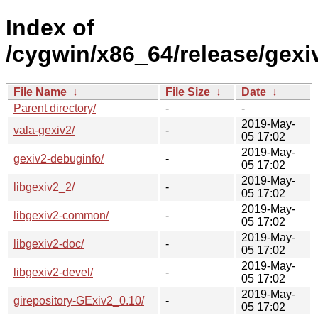
Index of
/cygwin/x86_64/release/gexi
File Name
↓
File Size
↓
Date
↓
Parent directory/
-
-
2019-May-
vala-gexiv2/
-
05 17:02
2019-May-
gexiv2-debuginfo/
-
05 17:02
2019-May-
libgexiv2_2/
-
05 17:02
2019-May-
libgexiv2-common/
-
05 17:02
2019-May-
libgexiv2-doc/
-
05 17:02
2019-May-
libgexiv2-devel/
-
05 17:02
2019-May-
girepository-GExiv2_0.10/
-
05 17:02