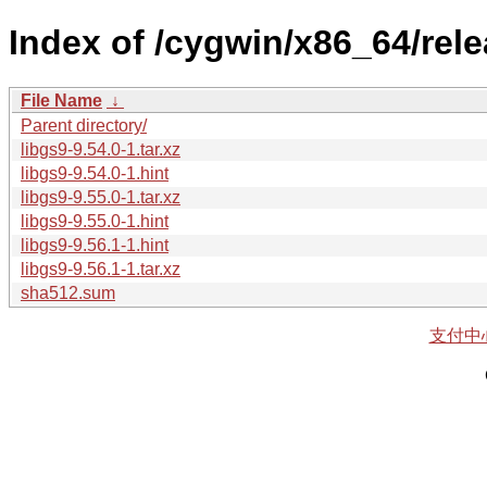
Index of /cygwin/x86_64/rele
File Name
↓
Parent directory/
libgs9-9.54.0-1.tar.xz
libgs9-9.54.0-1.hint
libgs9-9.55.0-1.tar.xz
libgs9-9.55.0-1.hint
libgs9-9.56.1-1.hint
libgs9-9.56.1-1.tar.xz
sha512.sum
支付中