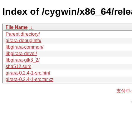
Index of /cygwin/x86_64/rele
File Name
↓
Parent directory/
girara-debuginfo/
libgirara-common/
libgirara-devel/
libgirara-gtk3_2/
sha512.sum
girara-0.2.4-1-src.hint
girara-0.2.4-1-src.tar.xz
支付中