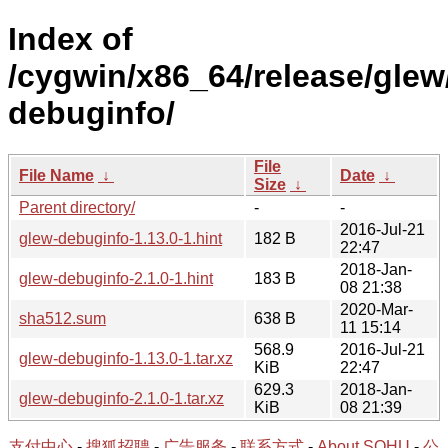
Index of
/cygwin/x86_64/release/glew
debuginfo/
File
File Name
↓
Date
↓
Size
↓
Parent directory/
-
-
2016-Jul-21
glew-debuginfo-1.13.0-1.hint
182 B
22:47
2018-Jan-
glew-debuginfo-2.1.0-1.hint
183 B
08 21:38
2020-Mar-
sha512.sum
638 B
11 15:14
568.9
2016-Jul-21
glew-debuginfo-1.13.0-1.tar.xz
KiB
22:47
629.3
2018-Jan-
glew-debuginfo-2.1.0-1.tar.xz
KiB
08 21:39
支付中心
-
搜狐招聘
-
广告服务
-
联系方式
-
About SOHU
-
公