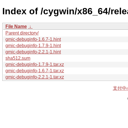
Index of /cygwin/x86_64/rel
File Name
↓
Parent directory/
gmic-debuginfo-1.6.7-1.hint
gmic-debuginfo-1.7.9-1.hint
gmic-debuginfo-2.2.1-1.hint
sha512.sum
gmic-debuginfo-1.7.9-1.tar.xz
gmic-debuginfo-1.6.7-1.tar.xz
gmic-debuginfo-2.2.1-1.tar.xz
支付中