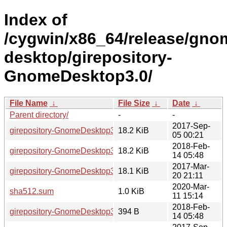
Index of
/cygwin/x86_64/release/gno
desktop/girepository-
GnomeDesktop3.0/
File Name
↓
File Size
↓
Date
↓
Parent directory/
-
-
2017-Sep-
girepository-GnomeDesktop3.0-3.24.2-1.tar.xz
18.2 KiB
05 00:21
2018-Feb-
girepository-GnomeDesktop3.0-3.26.2-1.tar.xz
18.2 KiB
14 05:48
2017-Mar-
girepository-GnomeDesktop3.0-3.22.2-1.tar.xz
18.1 KiB
20 21:11
2020-Mar-
sha512.sum
1.0 KiB
11 15:14
2018-Feb-
girepository-GnomeDesktop3.0-3.26.2-1.hint
394 B
14 05:48