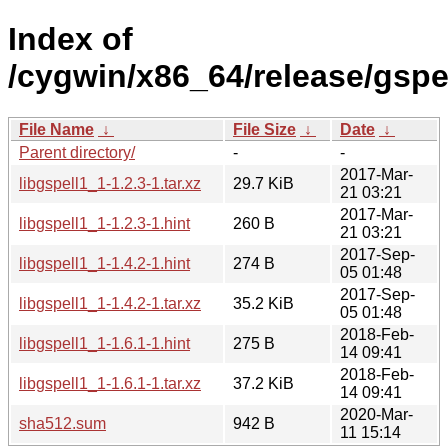
Index of
/cygwin/x86_64/release/gspel
File Name
↓
File Size
↓
Date
↓
Parent directory/
-
-
2017-Mar-
libgspell1_1-1.2.3-1.tar.xz
29.7 KiB
21 03:21
2017-Mar-
libgspell1_1-1.2.3-1.hint
260 B
21 03:21
2017-Sep-
libgspell1_1-1.4.2-1.hint
274 B
05 01:48
2017-Sep-
libgspell1_1-1.4.2-1.tar.xz
35.2 KiB
05 01:48
2018-Feb-
libgspell1_1-1.6.1-1.hint
275 B
14 09:41
2018-Feb-
libgspell1_1-1.6.1-1.tar.xz
37.2 KiB
14 09:41
2020-Mar-
sha512.sum
942 B
11 15:14