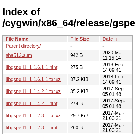
Index of
/cygwin/x86_64/release/gspel
File Name
↓
File Size
↓
Date
↓
Parent directory/
-
-
2020-Mar-
sha512.sum
942 B
11 15:14
2018-Feb-
libgspell1_1-1.6.1-1.hint
275 B
14 09:41
2018-Feb-
libgspell1_1-1.6.1-1.tar.xz
37.2 KiB
14 09:41
2017-Sep-
libgspell1_1-1.4.2-1.tar.xz
35.2 KiB
05 01:48
2017-Sep-
libgspell1_1-1.4.2-1.hint
274 B
05 01:48
2017-Mar-
libgspell1_1-1.2.3-1.tar.xz
29.7 KiB
21 03:21
2017-Mar-
libgspell1_1-1.2.3-1.hint
260 B
21 03:21