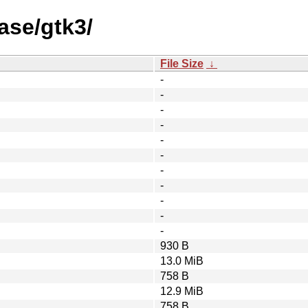
ase/gtk3/
File Size
↓
-
-
-
-
-
-
-
-
-
-
-
930 B
13.0 MiB
758 B
12.9 MiB
758 B