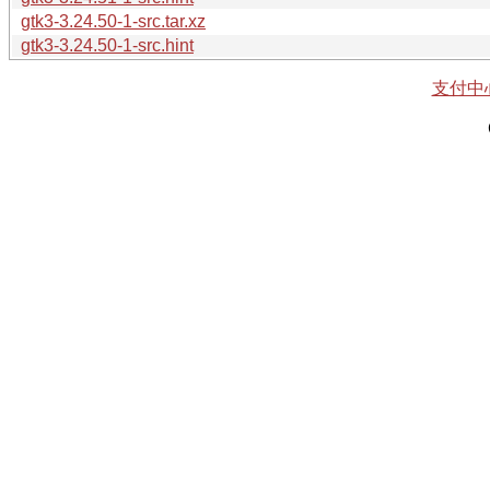
gtk3-3.24.50-1-src.tar.xz
gtk3-3.24.50-1-src.hint
支付中