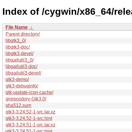
Index of /cygwin/x86_64/rele
File Name
↓
Parent directory/
libgtk3_0/
libgtk3-doc/
libgtk3-devel/
libgailutil3_0/
libgailutil3-doc/
libgailutil3-devel/
gtk3-demo/
gtk3-debuginfo/
gtk-update-icon-cache/
girepository-Gtk3.0/
sha512.sum
gtk3-3.24.52-1-src.tar.xz
gtk3-3.24.52-1-src.hint
gtk3-3.24.51-1-src.tar.xz
gtk3-3.24.51-1-src.hint