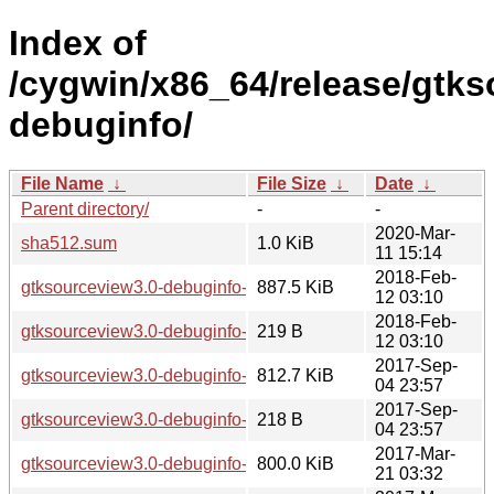
Index of
/cygwin/x86_64/release/gtks
debuginfo/
File Name
↓
File Size
↓
Date
↓
Parent directory/
-
-
2020-Mar-
sha512.sum
1.0 KiB
11 15:14
2018-Feb-
gtksourceview3.0-debuginfo-3.24.6-1.tar.xz
887.5 KiB
12 03:10
2018-Feb-
gtksourceview3.0-debuginfo-3.24.6-1.hint
219 B
12 03:10
2017-Sep-
gtksourceview3.0-debuginfo-3.24.3-1.tar.xz
812.7 KiB
04 23:57
2017-Sep-
gtksourceview3.0-debuginfo-3.24.3-1.hint
218 B
04 23:57
2017-Mar-
gtksourceview3.0-debuginfo-3.22.2-1.tar.xz
800.0 KiB
21 03:32