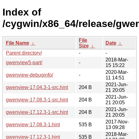
Index of
/cygwin/x86_64/release/gwe
File
File Name
↓
Date
↓
Size
↓
Parent directory/
-
-
2018-Mar-
gwenview5-part/
-
15 15:22
2020-Mar-
gwenview-debuginfo/
-
11 14:51
2021-Jun-
gwenview-17.04.3-1-src.hint
204 B
21 20:05
2021-Jun-
gwenview-17.08.3-1-src.hint
204 B
21 20:05
2021-Jun-
gwenview-17.12.3-1-src.hint
204 B
21 20:05
2017-Nov-
gwenview-17.08.3-1.hint
535 B
13 09:28
2018-Mar-
gwenview-17.12.3-1.hint
535 B