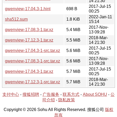
14 21:30
2017-Jul-15
gwenview-17.04.3-1.hint
698 B
00:25
2022-Jan-11
sha512.sum
1.8 KiB
15:14
2017-Nov-
gwenview-17.08.3-1.tar.xz
5.4 MiB
13 09:28
2018-Mar-
gwenview-17.12.3-1.tar.xz
5.5 MiB
14 21:30
2017-Jul-15
gwenview-17.04.3-1-src.tar.xz
5.6 MiB
00:25
2017-Nov-
gwenview-17.08.3-1-src.tar.xz
5.6 MiB
13 09:28
2017-Jul-15
gwenview-17.04.3-1.tar.xz
5.7 MiB
00:25
2018-Mar-
gwenview-17.12.3-1-src.tar.xz
5.7 MiB
14 21:30
支付中心
-
搜狐招聘
-
广告服务
-
联系方式
-
About SOHU
-
公
司介绍
-
隐私政策
Copyright © 2026 Sohu All Rights Reserved. 搜狐公司
版权
所有