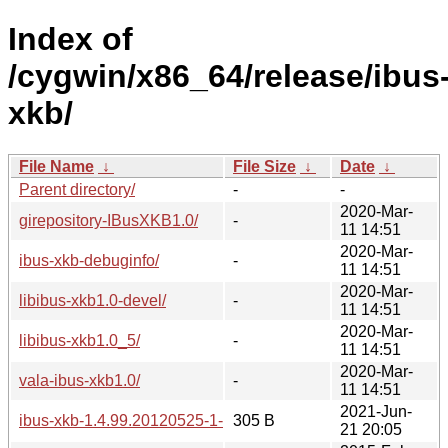
Index of
/cygwin/x86_64/release/ibus
xkb/
File Name
↓
File Size
↓
Date
↓
Parent directory/
-
-
2020-Mar-
girepository-IBusXKB1.0/
-
11 14:51
2020-Mar-
ibus-xkb-debuginfo/
-
11 14:51
2020-Mar-
libibus-xkb1.0-devel/
-
11 14:51
2020-Mar-
libibus-xkb1.0_5/
-
11 14:51
2020-Mar-
vala-ibus-xkb1.0/
-
11 14:51
2021-Jun-
ibus-xkb-1.4.99.20120525-1-src.hint
305 B
21 20:05