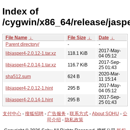
Index of
/cygwin/x86_64/release/jaspe
File Name
↓
File Size
↓
Date
↓
Parent directory/
-
-
2017-May-
libjasper4-2.0.12-1.tar.xz
118.1 KiB
04 05:12
2017-Sep-
libjasper4-2.0.14-1.tar.xz
116.7 KiB
25 01:43
2020-Mar-
sha512.sum
624 B
11 15:14
2017-May-
libjasper4-2.0.12-1.hint
295 B
04 05:12
2017-Sep-
libjasper4-2.0.14-1.hint
295 B
25 01:43
支付中心
-
搜狐招聘
-
广告服务
-
联系方式
-
About SOHU
-
公
司介绍
-
隐私政策