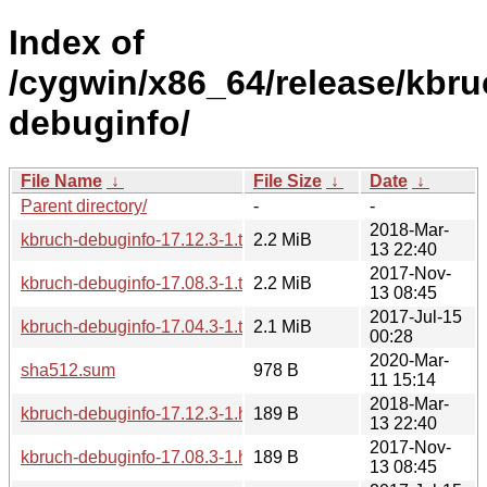
Index of
/cygwin/x86_64/release/kbru
debuginfo/
File Name
↓
File Size
↓
Date
↓
Parent directory/
-
-
2018-Mar-
kbruch-debuginfo-17.12.3-1.tar.xz
2.2 MiB
13 22:40
2017-Nov-
kbruch-debuginfo-17.08.3-1.tar.xz
2.2 MiB
13 08:45
2017-Jul-15
kbruch-debuginfo-17.04.3-1.tar.xz
2.1 MiB
00:28
2020-Mar-
sha512.sum
978 B
11 15:14
2018-Mar-
kbruch-debuginfo-17.12.3-1.hint
189 B
13 22:40
2017-Nov-
kbruch-debuginfo-17.08.3-1.hint
189 B
13 08:45