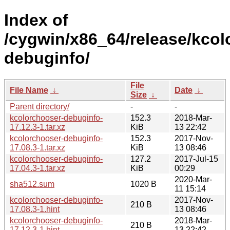
Index of
/cygwin/x86_64/release/kcol
debuginfo/
File
File Name
↓
Date
↓
Size
↓
Parent directory/
-
-
kcolorchooser-debuginfo-
152.3
2018-Mar-
17.12.3-1.tar.xz
KiB
13 22:42
kcolorchooser-debuginfo-
152.3
2017-Nov-
17.08.3-1.tar.xz
KiB
13 08:46
kcolorchooser-debuginfo-
127.2
2017-Jul-15
17.04.3-1.tar.xz
KiB
00:29
2020-Mar-
sha512.sum
1020 B
11 15:14
kcolorchooser-debuginfo-
2017-Nov-
210 B
17.08.3-1.hint
13 08:46
kcolorchooser-debuginfo-
2018-Mar-
210 B
17.12.3-1.hint
13 22:42