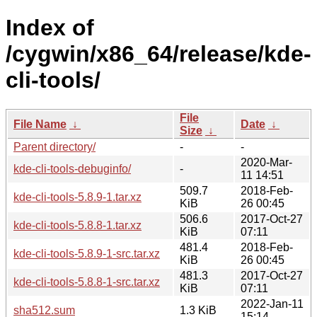
Index of
/cygwin/x86_64/release/kde-
cli-tools/
File
File Name
↓
Date
↓
Size
↓
Parent directory/
-
-
2020-Mar-
kde-cli-tools-debuginfo/
-
11 14:51
509.7
2018-Feb-
kde-cli-tools-5.8.9-1.tar.xz
KiB
26 00:45
506.6
2017-Oct-27
kde-cli-tools-5.8.8-1.tar.xz
KiB
07:11
481.4
2018-Feb-
kde-cli-tools-5.8.9-1-src.tar.xz
KiB
26 00:45
481.3
2017-Oct-27
kde-cli-tools-5.8.8-1-src.tar.xz
KiB
07:11
2022-Jan-11
sha512.sum
1.3 KiB
15:14