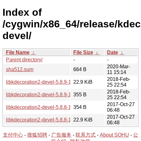
Index of
/cygwin/x86_64/release/kdec
devel/
File Name
↓
File Size
↓
Date
↓
Parent directory/
-
-
2020-Mar-
sha512.sum
664 B
11 15:14
2018-Feb-
libkdecoration2-devel-5.8.9-1.tar.xz
22.9 KiB
25 22:54
2018-Feb-
libkdecoration2-devel-5.8.9-1.hint
355 B
25 22:54
2017-Oct-27
libkdecoration2-devel-5.8.8-1.hint
354 B
06:48
2017-Oct-27
libkdecoration2-devel-5.8.8-1.tar.xz
22.9 KiB
06:48
支付中心
-
搜狐招聘
-
广告服务
-
联系方式
-
About SOHU
-
公