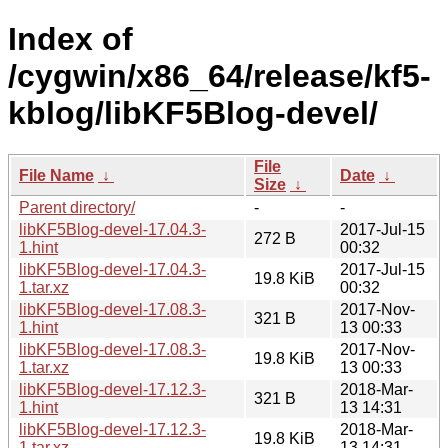
Index of
/cygwin/x86_64/release/kf5-
kblog/libKF5Blog-devel/
File
File Name
↓
Date
↓
Size
↓
Parent directory/
-
-
libKF5Blog-devel-17.04.3-
2017-Jul-15
272 B
1.hint
00:32
libKF5Blog-devel-17.04.3-
2017-Jul-15
19.8 KiB
1.tar.xz
00:32
libKF5Blog-devel-17.08.3-
2017-Nov-
321 B
1.hint
13 00:33
libKF5Blog-devel-17.08.3-
2017-Nov-
19.8 KiB
1.tar.xz
13 00:33
libKF5Blog-devel-17.12.3-
2018-Mar-
321 B
1.hint
13 14:31
libKF5Blog-devel-17.12.3-
2018-Mar-
19.8 KiB
1.tar.xz
13 14:31