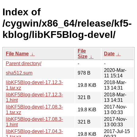
Index of
/cygwin/x86_64/release/kf5-
kblog/libKF5Blog-devel/
File
File Name
↓
Date
↓
Size
↓
Parent directory/
-
-
2020-Mar-
sha512.sum
978 B
11 15:14
libKF5Blog-devel-17.12.3-
2018-Mar-
19.8 KiB
1.tar.xz
13 14:31
libKF5Blog-devel-17.12.3-
2018-Mar-
321 B
1.hint
13 14:31
libKF5Blog-devel-17.08.3-
2017-Nov-
19.8 KiB
1.tar.xz
13 00:33
libKF5Blog-devel-17.08.3-
2017-Nov-
321 B
1.hint
13 00:33
libKF5Blog-devel-17.04.3-
2017-Jul-15
19.8 KiB
1.tar.xz
00:32