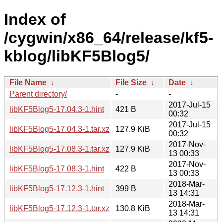
Index of
/cygwin/x86_64/release/kf5-
kblog/libKF5Blog5/
File Name
↓
File Size
↓
Date
↓
Parent directory/
-
-
2017-Jul-15
libKF5Blog5-17.04.3-1.hint
421 B
00:32
2017-Jul-15
libKF5Blog5-17.04.3-1.tar.xz
127.9 KiB
00:32
2017-Nov-
libKF5Blog5-17.08.3-1.tar.xz
127.9 KiB
13 00:33
2017-Nov-
libKF5Blog5-17.08.3-1.hint
422 B
13 00:33
2018-Mar-
libKF5Blog5-17.12.3-1.hint
399 B
13 14:31
2018-Mar-
libKF5Blog5-17.12.3-1.tar.xz
130.8 KiB
13 14:31