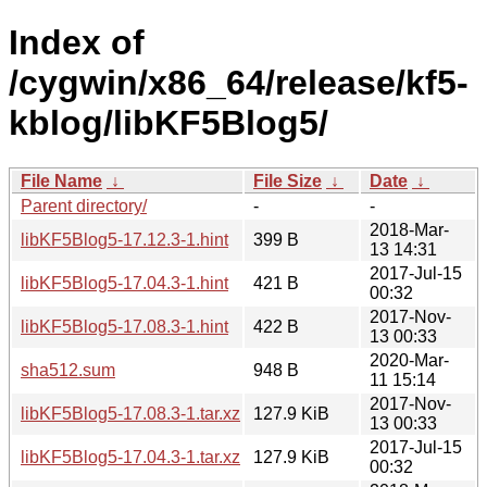
Index of
/cygwin/x86_64/release/kf5-
kblog/libKF5Blog5/
File Name
↓
File Size
↓
Date
↓
Parent directory/
-
-
2018-Mar-
libKF5Blog5-17.12.3-1.hint
399 B
13 14:31
2017-Jul-15
libKF5Blog5-17.04.3-1.hint
421 B
00:32
2017-Nov-
libKF5Blog5-17.08.3-1.hint
422 B
13 00:33
2020-Mar-
sha512.sum
948 B
11 15:14
2017-Nov-
libKF5Blog5-17.08.3-1.tar.xz
127.9 KiB
13 00:33
2017-Jul-15
libKF5Blog5-17.04.3-1.tar.xz
127.9 KiB
00:32