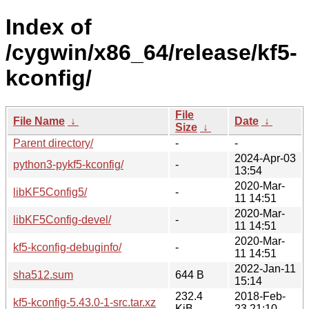
Index of
/cygwin/x86_64/release/kf5-
kconfig/
File
File Name
↓
Date
↓
Size
↓
Parent directory/
-
-
2024-Apr-03
python3-pykf5-kconfig/
-
13:54
2020-Mar-
libKF5Config5/
-
11 14:51
2020-Mar-
libKF5Config-devel/
-
11 14:51
2020-Mar-
kf5-kconfig-debuginfo/
-
11 14:51
2022-Jan-11
sha512.sum
644 B
15:14
232.4
2018-Feb-
kf5-kconfig-5.43.0-1-src.tar.xz
KiB
23 21:10