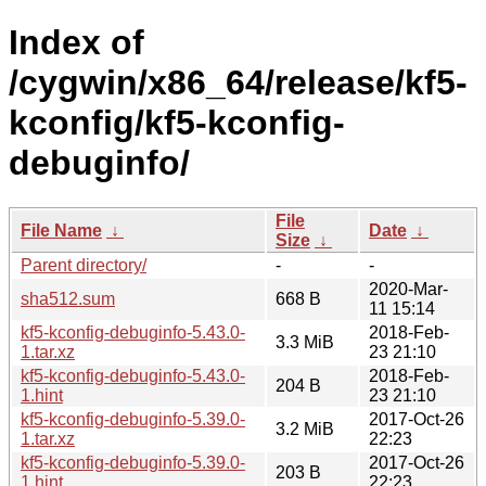
Index of
/cygwin/x86_64/release/kf5-
kconfig/kf5-kconfig-
debuginfo/
File
File Name
↓
Date
↓
Size
↓
Parent directory/
-
-
2020-Mar-
sha512.sum
668 B
11 15:14
kf5-kconfig-debuginfo-5.43.0-
2018-Feb-
3.3 MiB
1.tar.xz
23 21:10
kf5-kconfig-debuginfo-5.43.0-
2018-Feb-
204 B
1.hint
23 21:10
kf5-kconfig-debuginfo-5.39.0-
2017-Oct-26
3.2 MiB
1.tar.xz
22:23
kf5-kconfig-debuginfo-5.39.0-
2017-Oct-26
203 B
1.hint
22:23