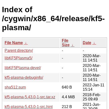
Index of
/cygwin/x86_64/release/kf5-
plasma/
File
File Name
↓
Date
↓
Size
↓
Parent directory/
-
-
2020-Mar-
libKF5Plasma5/
-
11 14:51
2020-Mar-
libKF5Plasma-devel/
-
11 14:51
2020-Mar-
kf5-plasma-debuginfo/
-
11 14:51
2022-Jan-11
sha512.sum
640 B
15:14
2018-Feb-
kf5-plasma-5.43.0-1-src.tar.xz
4.4 MiB
25 09:49
2021-Jun-
kf5-plasma-5.43.0-1-src.hint
212 B
21 20:05