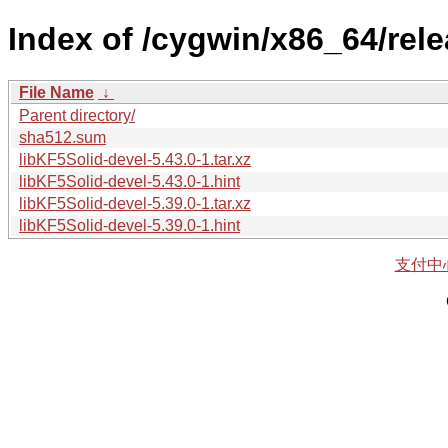
Index of /cygwin/x86_64/rele
File Name
↓
Parent directory/
sha512.sum
libKF5Solid-devel-5.43.0-1.tar.xz
libKF5Solid-devel-5.43.0-1.hint
libKF5Solid-devel-5.39.0-1.tar.xz
libKF5Solid-devel-5.39.0-1.hint
支付中