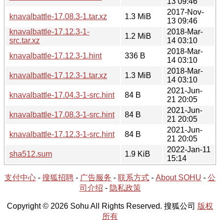
13 09:46
2017-Nov-
knavalbattle-17.08.3-1.tar.xz
1.3 MiB
13 09:46
knavalbattle-17.12.3-1-
2018-Mar-
1.2 MiB
src.tar.xz
14 03:10
2018-Mar-
knavalbattle-17.12.3-1.hint
336 B
14 03:10
2018-Mar-
knavalbattle-17.12.3-1.tar.xz
1.3 MiB
14 03:10
2021-Jun-
knavalbattle-17.04.3-1-src.hint
84 B
21 20:05
2021-Jun-
knavalbattle-17.08.3-1-src.hint
84 B
21 20:05
2021-Jun-
knavalbattle-17.12.3-1-src.hint
84 B
21 20:05
2022-Jan-11
sha512.sum
1.9 KiB
15:14
支付中心
-
搜狐招聘
-
广告服务
-
联系方式
-
About SOHU
-
公
司介绍
-
隐私政策
Copyright © 2026 Sohu All Rights Reserved. 搜狐公司
版权
所有