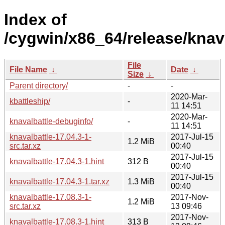
Index of
/cygwin/x86_64/release/knava
File
File Name
↓
Date
↓
Size
↓
Parent directory/
-
-
2020-Mar-
kbattleship/
-
11 14:51
2020-Mar-
knavalbattle-debuginfo/
-
11 14:51
knavalbattle-17.04.3-1-
2017-Jul-15
1.2 MiB
src.tar.xz
00:40
2017-Jul-15
knavalbattle-17.04.3-1.hint
312 B
00:40
2017-Jul-15
knavalbattle-17.04.3-1.tar.xz
1.3 MiB
00:40
knavalbattle-17.08.3-1-
2017-Nov-
1.2 MiB
src.tar.xz
13 09:46
2017-Nov-
knavalbattle-17.08.3-1.hint
313 B