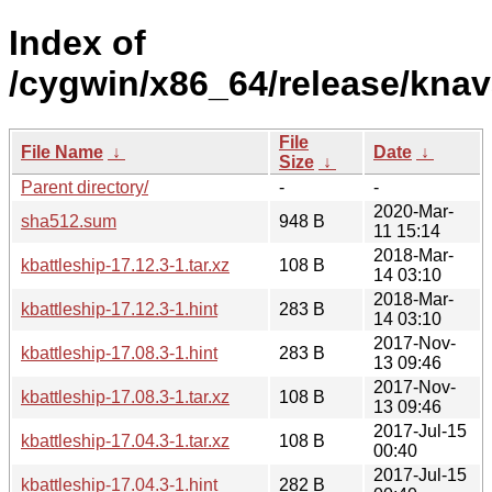
Index of
/cygwin/x86_64/release/knava
File
File Name
↓
Date
↓
Size
↓
Parent directory/
-
-
2020-Mar-
sha512.sum
948 B
11 15:14
2018-Mar-
kbattleship-17.12.3-1.tar.xz
108 B
14 03:10
2018-Mar-
kbattleship-17.12.3-1.hint
283 B
14 03:10
2017-Nov-
kbattleship-17.08.3-1.hint
283 B
13 09:46
2017-Nov-
kbattleship-17.08.3-1.tar.xz
108 B
13 09:46
2017-Jul-15
kbattleship-17.04.3-1.tar.xz
108 B
00:40
2017-Jul-15
kbattleship-17.04.3-1.hint
282 B