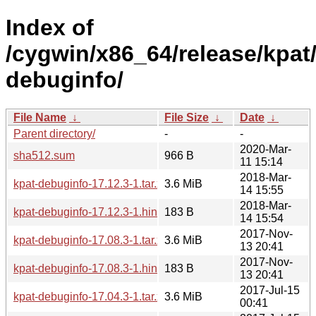
Index of
/cygwin/x86_64/release/kpat
debuginfo/
File Name
↓
File Size
↓
Date
↓
Parent directory/
-
-
2020-Mar-
sha512.sum
966 B
11 15:14
2018-Mar-
kpat-debuginfo-17.12.3-1.tar.xz
3.6 MiB
14 15:55
2018-Mar-
kpat-debuginfo-17.12.3-1.hint
183 B
14 15:54
2017-Nov-
kpat-debuginfo-17.08.3-1.tar.xz
3.6 MiB
13 20:41
2017-Nov-
kpat-debuginfo-17.08.3-1.hint
183 B
13 20:41
2017-Jul-15
kpat-debuginfo-17.04.3-1.tar.xz
3.6 MiB
00:41