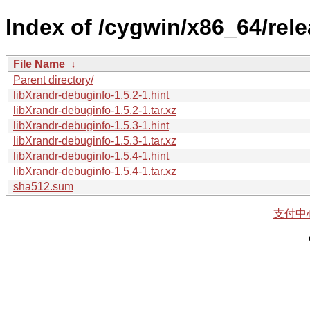
Index of /cygwin/x86_64/rele
File Name
↓
Parent directory/
libXrandr-debuginfo-1.5.2-1.hint
libXrandr-debuginfo-1.5.2-1.tar.xz
libXrandr-debuginfo-1.5.3-1.hint
libXrandr-debuginfo-1.5.3-1.tar.xz
libXrandr-debuginfo-1.5.4-1.hint
libXrandr-debuginfo-1.5.4-1.tar.xz
sha512.sum
支付中