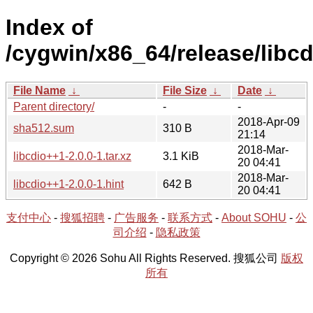
Index of
/cygwin/x86_64/release/libcd
File Name
↓
File Size
↓
Date
↓
Parent directory/
-
-
2018-Apr-09
sha512.sum
310 B
21:14
2018-Mar-
libcdio++1-2.0.0-1.tar.xz
3.1 KiB
20 04:41
2018-Mar-
libcdio++1-2.0.0-1.hint
642 B
20 04:41
支付中心
-
搜狐招聘
-
广告服务
-
联系方式
-
About SOHU
-
公
司介绍
-
隐私政策
Copyright © 2026 Sohu All Rights Reserved. 搜狐公司
版权
所有